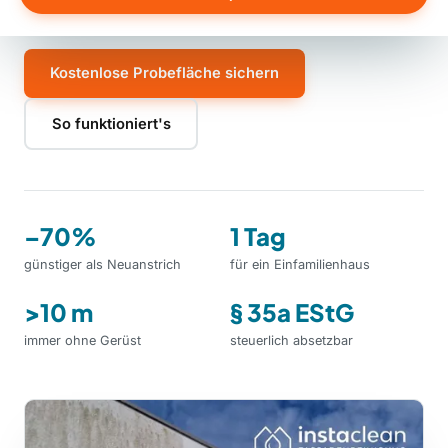
Langzeitschutz gegen Neubefall.
Kostenlose Probefläche sichern
So funktioniert's
–70%
1 Tag
günstiger als Neuanstrich
für ein Einfamilienhaus
>10 m
§ 35a EStG
immer ohne Gerüst
steuerlich absetzbar