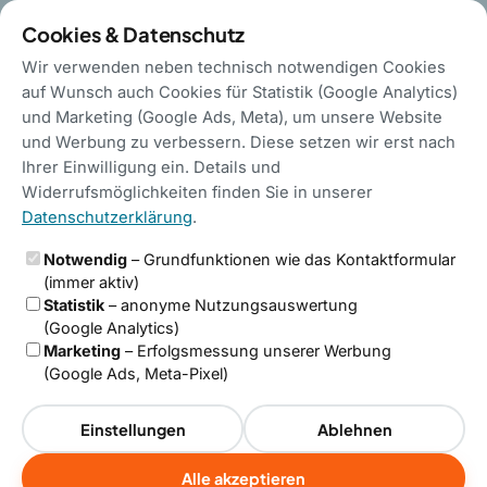
Cookies & Datenschutz
Probefläche
Wir verwenden neben technisch notwendigen Cookies
auf Wunsch auch Cookies für Statistik (Google Analytics)
und Marketing (Google Ads, Meta), um unsere Website
und Werbung zu verbessern. Diese setzen wir erst nach
Ihrer Einwilligung ein. Details und
WIR WASCHEN DEIN HAUS.
Widerrufsmöglichkeiten finden Sie in unserer
Neuer Glanz für
Datenschutzerklärung
.
Ihre Fassade —
Notwendig
– Grundfunktionen wie das Kontaktformular
(immer aktiv)
ganz ohne Gerüst.
Statistik
– anonyme Nutzungsauswertung
(Google Analytics)
Marketing
– Erfolgsmessung unserer Werbung
Wir entfernen Algen, Moos und
(Google Ads, Meta-Pixel)
Verschmutzungen porentief — schonend,
Einstellungen
Ablehnen
meist an nur einem Tag und bis zu 70 %
günstiger als ein Neuanstrich. Mit
Alle akzeptieren